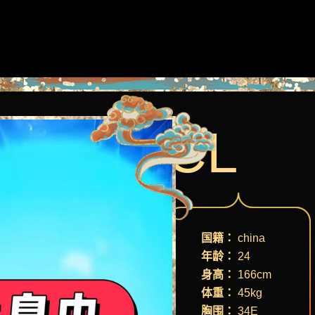
CL
国籍：
china
年龄：
24
身高：
166cm
体重：
45kg
胸围：
34E